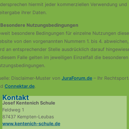
dersprechen hiermit jeder kommerziellen Verwendung und
itergabe ihrer Daten.
. Besondere Nutzungsbedingungen
weit besondere Bedingungen für einzelne Nutzungen diese
bsite von den vorgenannten Nummern 1. bis 4. abweichen,
rd an entsprechender Stelle ausdrücklich darauf hingewies
 diesem Falle gelten im jeweiligen Einzelfall die besonderen
utzungsbedingungen.
elle: Disclaimer-Muster von
JuraForum.de
– Ihr Rechtsport
nd
Connektar.de
.
Kontakt
Josef Kentenich Schule
Feldweg 1
87437 Kempten-Leubas
www.kentenich-schule.de