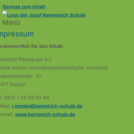
Springe zum Inhalt
Menü
Josef Kentenich Schule
Denn Bildung ist mehr!
mpressum
rantwortlich für den Inhalt:
ntenich-Pädagogik e.V.
nate Immler (vertretungsberechtigter Vorstand)
euerschwenden 57
7471 Durach
l. 0831 – 56 59 92 84
Mail:
r.immler@kentenich-schule.de
ternet:
www.kentenich-schule.de