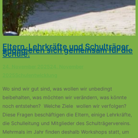
Eltern, Lehrkräfte und Schulträger
engagieren sich gemeinsam für die
Schule.​
24. November 2025
24. November
2025
Schulentwicklung
Wo sind wir gut sind, was wollen wir unbedingt
beibehalten, was möchten wir verändern, was könnte
noch entstehen? Welche Ziele wollen wir verfolgen?
Diese Fragen beschäftigen die Eltern, einige Lehrkräfte,
die Schulleitung und Mitglieder des Schulträgervereins.
Mehrmals im Jahr finden deshalb Workshops statt, um